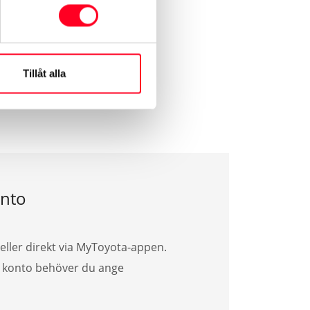
erats enligt de instruktioner
Tillåt alla
nto
eller direkt via MyToyota-appen.
ya konto behöver du ange