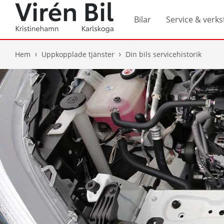
Bilar
Service & verks
Hem
Uppkopplade tjänster
Din bils servicehistorik