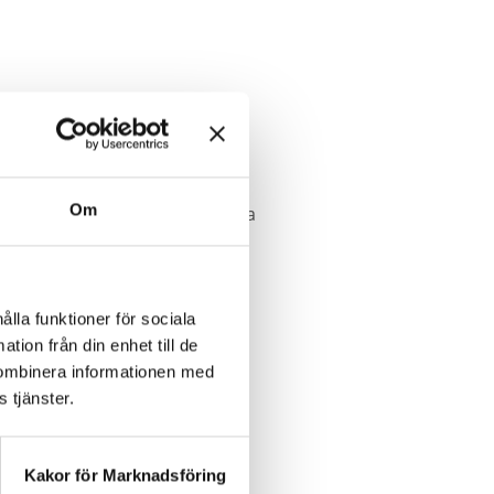
are ägares.
ppgifterna läggs in i Toyotas
Om
 bilen, så om din bil haft andra
 se informationen via
ålla funktioner för sociala
tion från din enhet till de
kombinera informationen med
 tjänster.
n, hur ser jag
Kakor för Marknadsföring