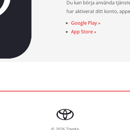
Du kan börja använda tjänst
har aktiverat ditt konto, app
Google Play »
App Store »
©
2026
Toyota