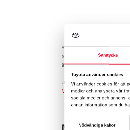
Se bilens 
All service som är utförd hos T
Samtycke
elektroniska servicesystem (TES
ägare finns även tidigare service
Toyota använder cookies
Uppkopplingsbara bilar kan se 
Vi använder cookies för att p
MyToyota‑portalen på toyota.s
medier och analysera vår traf
sociala medier och annons- 
annan information som du har 
Samtyckesval
Min bil är inte
Nödvändiga kakor