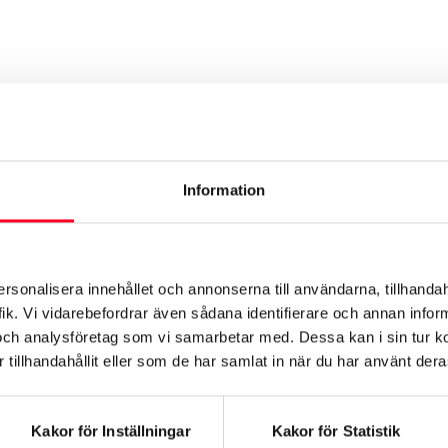
service, både din egen och tidig
oyotas auktoriserade verkstäder sparas i MyToyota. Serviceu
Information
) av den som utför servicen. Dessa uppgifter är kopplade till
tillfällen registrerade.
servicehistoriken i
MyToyota‑appen
, medan övriga bilar kan
ersonalisera innehållet och annonserna till användarna, tillhandah
e
.
ik. Vi vidarebefordrar även sådana identifierare och annan informa
och analysföretag som vi samarbetar med. Dessa kan i sin tur 
tillhandahållit eller som de har samlat in när du har använt deras
 uppkopplingsbar i Toyota-appe
Kakor för Inställningar
Kakor för Statistik