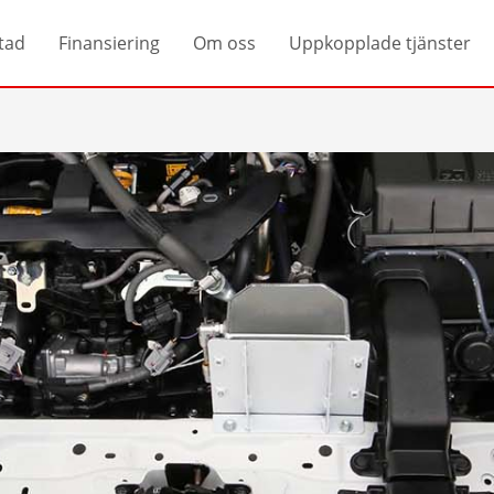
tad
Finansiering
Om oss
Uppkopplade tjänster