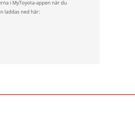
erna i MyToyota-appen när du
en laddas ned här: