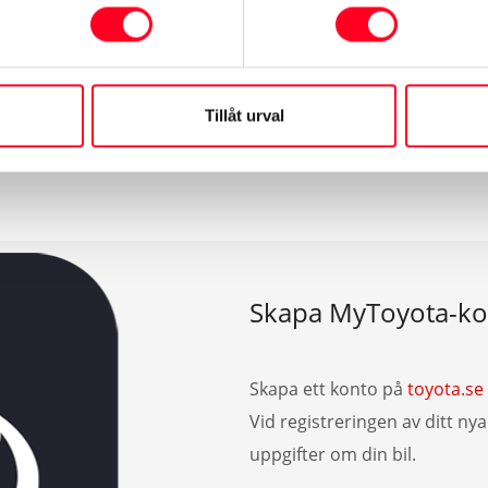
torik?
talen här
och lägg in din bils chassinummer. När bilen verifi
kan du se din bils verkstadshistorik utan problem.
Tillåt urval
Skapa MyToyota-ko
Skapa ett konto på
toyota.se
Vid registreringen av ditt n
uppgifter om din bil.