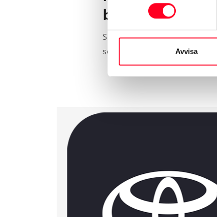
bilen servicehis
Skapa ett konto i
My Toyota-por
som finns i MyToyota-portalen 
Avvisa