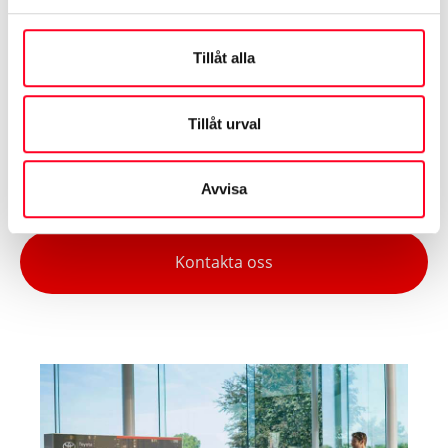
trafikolycka, stöld, stöldförsök eller skadegörelse. Du
kan t.ex. få fri bärgning eller starthjälp – helt utan
Tillåt alla
självrisk.
Tillåt urval
Om du behöver hjälp, ring Toyota Trygghetsassistans
på telefon
0771 – 908 020
Avvisa
Kontakta oss