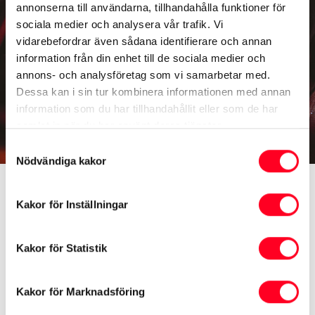
annonserna till användarna, tillhandahålla funktioner för
sociala medier och analysera vår trafik. Vi
vidarebefordrar även sådana identifierare och annan
information från din enhet till de sociala medier och
annons- och analysföretag som vi samarbetar med.
Dessa kan i sin tur kombinera informationen med annan
information som du har tillhandahållit eller som de har
samlat in när du har använt deras tjänster.
Samtyckesval
Nödvändiga kakor
Trygghetsassistans
Kakor för Inställningar
Toyota Trygghetsassistans gäller i ett år räknat från
den dag som Toyota Trygghetsservice utfördes. Den
Kakor för Statistik
gäller för driftsstopp som förhindrar fortsatt färd och
som orsakats av oförutsett maskinhaveri,
Kakor för Marknadsföring
bränslebrist, punktering, förlust av bilnycklar,