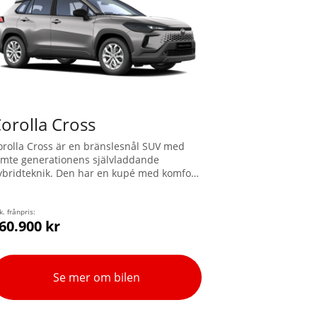
orolla Cross
orolla Cross är en bränslesnål SUV med
emte generationens självladdande
ybridteknik. Den har en kupé med komfort
ör alla passagerare, bekväm lasthöjd och
tt rymligt bagageutrymme. Modellen har
yrhjulsdrift (AWD-i) och klassledande
k. frånpris:
60.900 kr
äkerhetsfunktioner.
Se mer om bilen