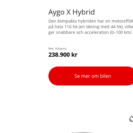
Aygo X Hybrid
Den kompakta hybriden har en motoreffek
på hela 116 hk (en ökning med 44 hk), vilk
ger snabbare och acceleration (0–100 km/
på mindre än 10 sekunder) och roligare
körning både i staden och utanför. Med e
svängradie på enbart 4,7 m, och en låg
Rek. frånpris:
238.900 kr
tyngdpunkt, är Aygo X idealisk för
stadskörning och lätt att parkera.
Se mer om bilen