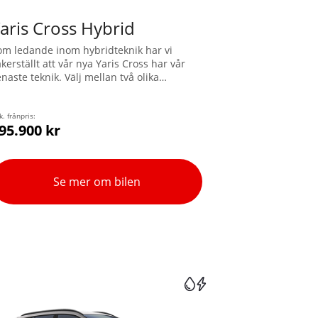
aris Cross Hybrid
om ledande inom hybridteknik har vi
kerställt att vår nya Yaris Cross har vår
naste teknik. Välj mellan två olika
rivlinor, Hybrid 115 eller den nya Hybrid
30. Nu kan du även få Yaris Cross med
yotas intelligenta fyrhjulsdrift, AWD-i.
k. frånpris:
95.900 kr
Se mer om bilen