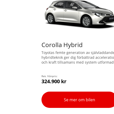
Corolla Hybrid
Toyotas femte generation av självladdand
hybridteknik ger dig förbättrad accelerati
och kraft tillsamans med system utformad
för att stödja dig och göra körningen
säkrare. Den stilrena profilen har en låg
motorhuv och en svepande, aerodynamisk
Rek. frånpris:
324.900 kr
taklinje. Världens mest sålda bil är nu
bättre än någonsin.
Se mer om bilen