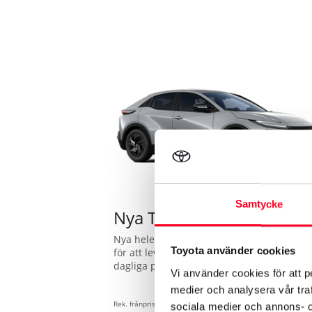
Samtycke
Nya Toyota C-HR+
Nya helelektriska Toyota C-HR+ är skapad
Toyota använder cookies
för att leverera på alla punkter. Från den
dagliga pendlingen till långresan med
Vi använder cookies för att p
familjen – det här är elbilen som sätter en
medier och analysera vår traf
ny standard med räckvidd och prestanda
som imponerar. Glöm räckviddsångest, m
Rek. frånpris:
sociala medier och annons- 