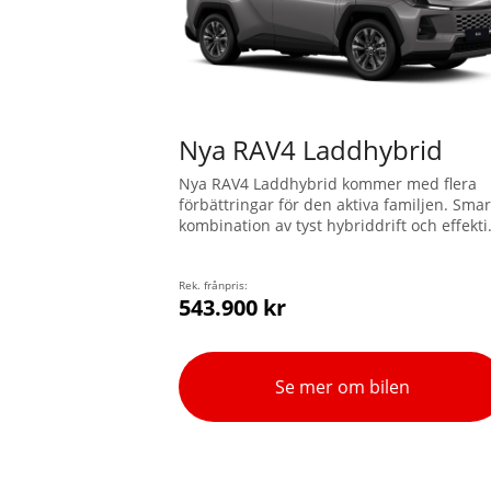
Nya RAV4 Laddhybrid
Nya RAV4 Laddhybrid kommer med flera
förbättringar för den aktiva familjen. Smar
kombination av tyst hybriddrift och effekti
prestanda, förbättrad uppkoppling till
navigation och säkerhetstjänster, samt m
en dragvikt på 2.000 kg.
Rek. frånpris:
543.900 kr
Se mer om bilen