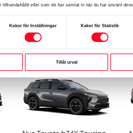
350.900 kr
4
nik
fyrhjulsdriftsystem (AWD-i).
i
tillhandahållit eller som de har samlat in när du har använt deras
s
s
ef
Se mer om bilen
Kakor för Inställningar
Kakor för Statistik
Tillåt urval