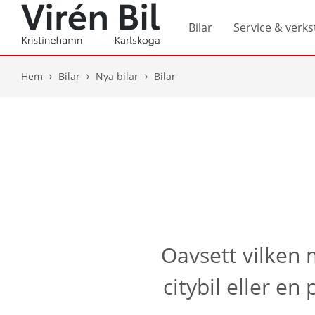
Bilar
Service & verks
Hem
Bilar
Nya bilar
Bilar
Oavsett vilken m
citybil eller e