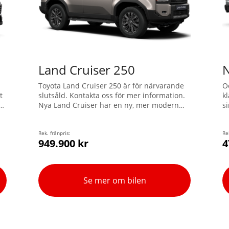
Land Cruiser 250
N
Toyota Land Cruiser 250 är för närvarande
O
t
slutsåld. Kontakta oss för mer information.
k
v
Nya Land Cruiser har en ny, mer modern
s
och ännu mer robust exteriör. Ingen annan
h
ed
SUV kan erbjuda den här unika
fy
kombinationen av väg- och
Rek. frånpris:
d
Re
949.900 kr
4
terrängprestanda!
f
4
d
m
Se mer om bilen
e
a