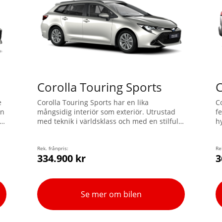
Corolla Touring Sports
C
e
Corolla Touring Sports har en lika
C
on
mångsidig interiör som exteriör. Utrustad
f
e
med teknik i världsklass och med en stilfull
h
design så är Corolla en ikon för den
f
moderna tiden. Välj mellan två olika
e
hybridmotorer i världsklass för samma
Rek. frånpris:
f
Re
334.900 kr
3
modell; en 1,8 l eller en ännu kraftfullare på
s
2,0 l som tar din hybridbil till en helt ny
nivå.
Se mer om bilen