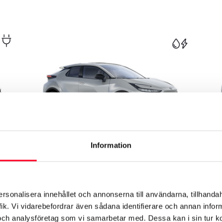
Information
Toyota C-HR Hybrid
T
Toyota C-HR Hybrid är självladdande och
T
femte generationens hybridteknik ger en
e
responsiv drivlina med låga utsläpp.
v
ersonalisera innehållet och annonserna till användarna, tillhandah
Modellen har en unik och innovativ design,
g
ik. Vi vidarebefordrar även sådana identifierare och annan informa
med skarpa linjer och en strömlinjeformad
au
ed
profil. Finns även med Toyotas intelligenta
Rek. frånpris:
m
Re
och analysföretag som vi samarbetar med. Dessa kan i sin tur 