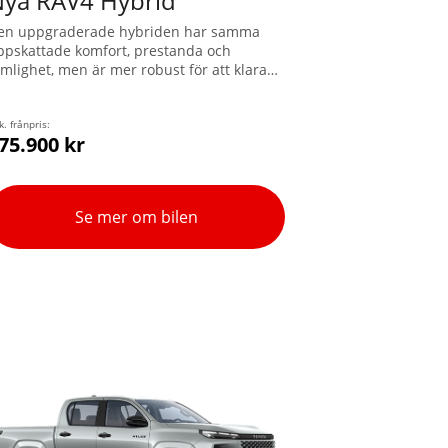
ya RAV4 Hybrid
en uppgraderade hybriden har samma
ppskattade komfort, prestanda och
ymlighet, men är mer robust för att klara
v både äventyr och vardag. Med den
ntelligenta fyrhjulsdriften AWD-i får du en
agvikt upp till 2.000 kg.
k. frånpris:
75.900 kr
Se mer om bilen