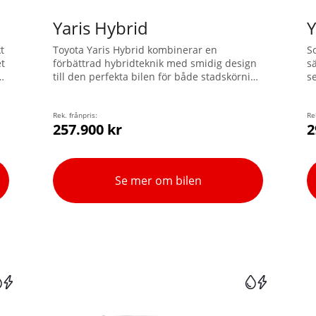
Yaris Hybrid
Y
t
Toyota Yaris Hybrid kombinerar en
S
et
förbättrad hybridteknik med smidig design
sä
h
till den perfekta bilen för både stadskörning
se
och längre äventyr. Välj mellan två
d
n
avancerade drivlinor – Hybrid 115 och
1
Hybrid 130. Yaris är rymlig, snabb och
Rek. frånpris:
To
Re
257.900 kr
2
bränslesnål. Upptäck denna
revolutionerande och kompakta hybrid som
är fullpackad med teknologi.
Se mer om bilen