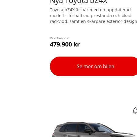
Nya Toyota bZ4X
Toyota bZ4X är här med en uppdaterad
modell – förbättrad prestanda och ökad
räckvidd, samt en skarpare exteriör design
Välj mellan två olika storlekar på batteri o
framhjulsdrift eller X-MODE fyrhjulsdrift.
Batteriförvärmning för snabbare laddning
Rek. frånpris:
479.900 kr
ingår som standard. Ruttplanering med
beräknade laddstopp finns integrerat i
navigationssystemet och baseras på bilen
batteristatus, beräknad räckvidd och ledig
Se mer om bilen
laddpunkter.