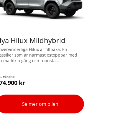
ya Hilux Mildhybrid
övervinnerliga Hilux är tillbaka. En
lassiker som är närmast ostoppbar med
in markfria gång och robusta
julupphängning. Hilux är utrustad med
rhjulsdrift, diffspärr, hög markfrigång och
e allra senaste elektroniska hjälpmedlen
k. frånpris:
74.900 kr
ör ökad framkomlighet. Hilux Mildhybrid
8V kräver ingen laddning och kombinerar
ieselkraftens vridmoment och
ångsidighet med extra stöd från en
Se mer om bilen
lektrisk motor-generator för mjuk
cceleration från låga hastigheter.