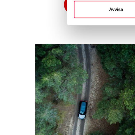
Beräkna preliminär fordon
Avvisa