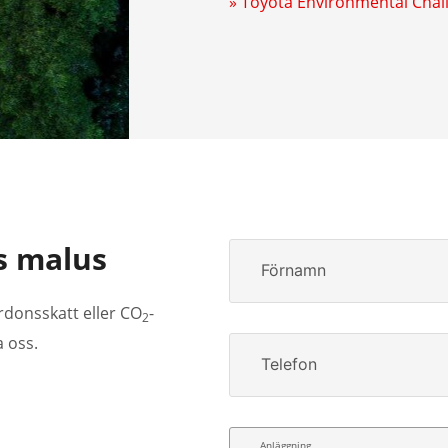
» Toyota Environmental Chal
s malus
Förnamn
rdonsskatt eller CO
-
2
a oss.
Telefon