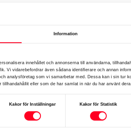
Malus
Information
rdon tas en förhöjd fordonsskatt (malus) ut under de tre för
ngen.
ersonalisera innehållet och annonserna till användarna, tillhandah
ik. Vi vidarebefordrar även sådana identifierare och annan informa
p, se
respektive bilmodell
.
och analysföretag som vi samarbetar med. Dessa kan i sin tur 
tillhandahållit eller som de har samlat in när du har använt deras
beräkna den fordonsskatt som gäller för din nya Toyota.
Kakor för Inställningar
Kakor för Statistik