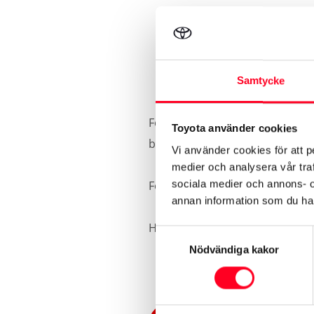
Samtycke
För bensin- och dieseldrivna fo
Toyota använder cookies
blir skattepliktigt för första gå
Vi använder cookies för att p
medier och analysera vår traf
För våra bilars koldioxidutsläp
sociala medier och annons- 
annan information som du har 
Hos
Transportstyrelsen
kan du 
Samtyckesval
Nödvändiga kakor