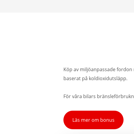
Köp av miljöanpassade fordon m
baserat på koldioxidutsläpp.
För våra bilars bränsleförbrukn
Läs mer om bonus