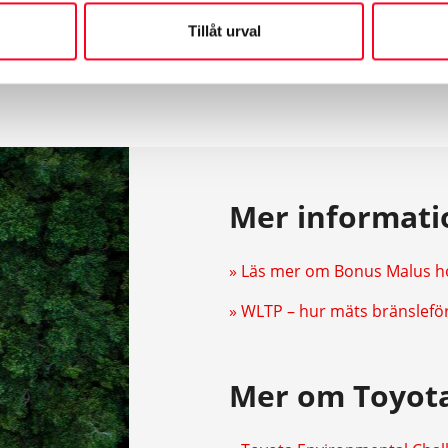
sskatt
Tillåt urval
Mer informati
» Läs mer om Bonus Malus h
» WLTP – hur mäts bränslefö
Mer om Toyota