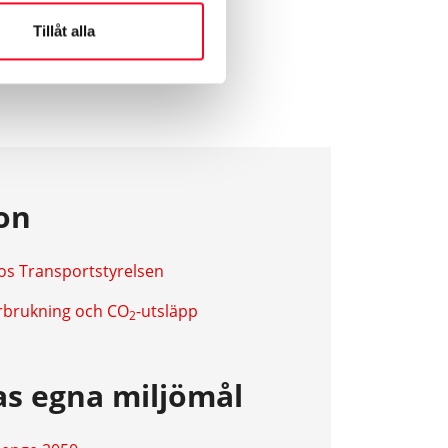
Tillåt alla
on
os Transportstyrelsen
rbrukning och CO
-utsläpp
2
s egna miljömål